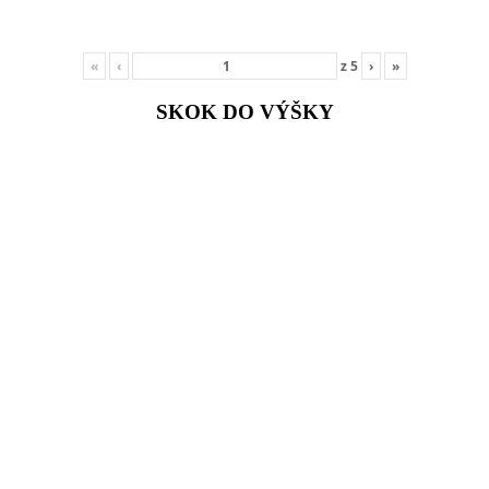
«
‹
z
5
›
»
SKOK DO VÝŠKY