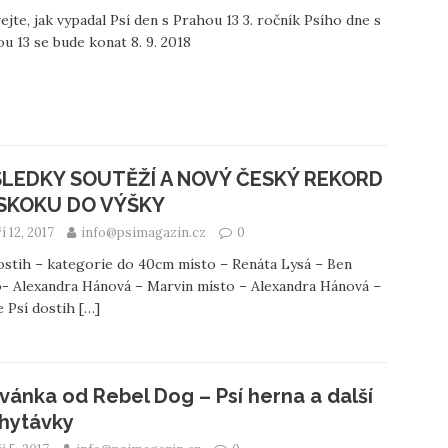
ejte, jak vypadal Psí den s Prahou 13 3. ročník Psího dne s
u 13 se bude konat 8. 9. 2018
LEDKY SOUTĚŽÍ A NOVÝ ČESKÝ REKORD
SKOKU DO VÝŠKY
í 12, 2017
info@psimagazin.cz
0
ostih – kategorie do 40cm místo – Renáta Lysá – Ben
- Alexandra Hánová – Marvin místo – Alexandra Hánová –
 Psí dostih
[…]
vánka od Rebel Dog – Psí herna a další
hytávky