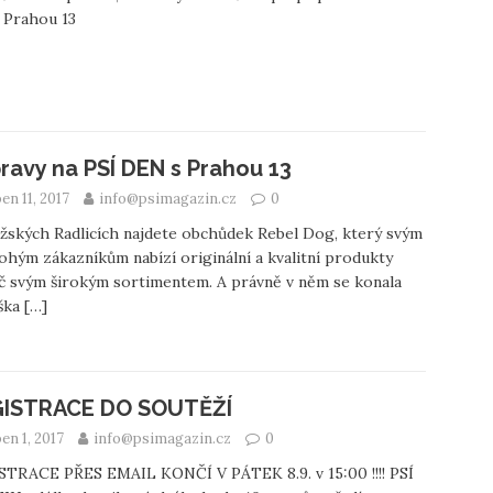
s Prahou 13
pravy na PSÍ DEN s Prahou 13
en 11, 2017
info@psimagazin.cz
0
žských Radlicích najdete obchůdek Rebel Dog, který svým
ohým zákazníkům nabízí originální a kvalitní produkty
č svým širokým sortimentem. A právně v něm se konala
ška
[…]
ISTRACE DO SOUTĚŽÍ
en 1, 2017
info@psimagazin.cz
0
STRACE PŘES EMAIL KONČÍ V PÁTEK 8.9. v 15:00 !!!! PSÍ