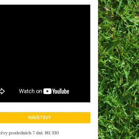
NÁVŠTĚVY
ěvy posledních 7 dní:
181 330