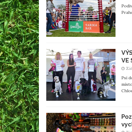
Podív
Praho
VÝS
VE 
Zář
Psí d
místo
Chloe
Poz
vyc