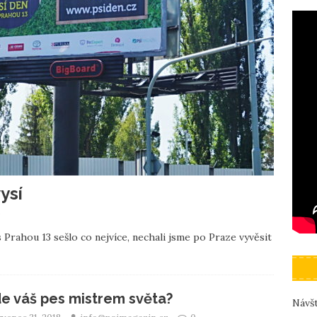
ysí
0
s Prahou 13 sešlo co nejvíce, nechali jsme po Praze vyvěsit
e váš pes mistrem světa?
Návšt