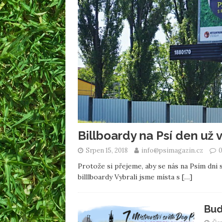
Billboardy na Psí den už v
Srpen 15, 2018
info@psimagazin.cz
Protože si přejeme, aby se nás na Psím dni 
billlboardy Vybrali jsme místa s
[…]
Bud