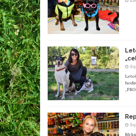
Zář
Let
„ce
Srp
Letoš
hodin
„PRO
Rep
Srp
Mrkně