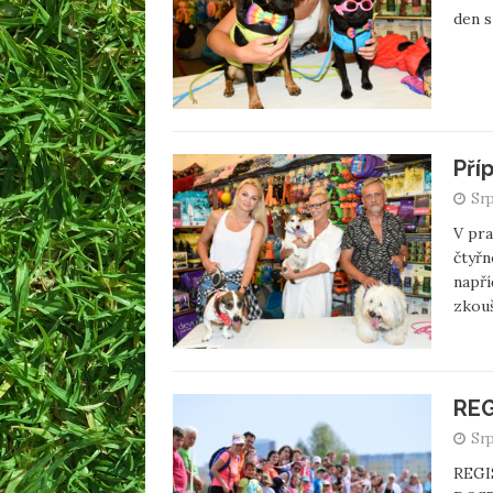
den 
Pří
Srp
V pra
čtyřn
napří
zkou
REG
Srp
REGI