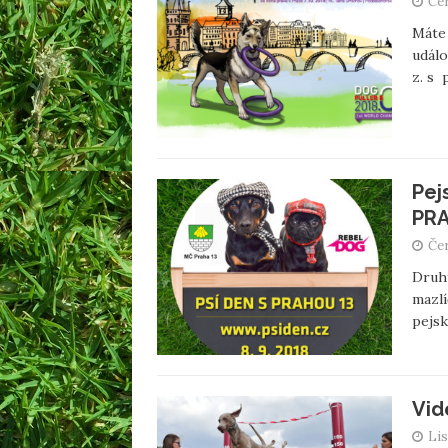
Čer
Máte 
událo
z. s 
Pej
PRA
Čer
Druhý
mazlí
pejsk
Vid
Lis