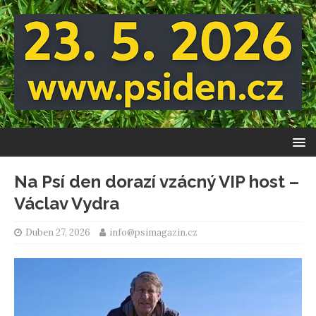
Na Psí den dorazí vzácný VIP host –
Václav Vydra
Duben 27, 2026
info@psimagazin.cz